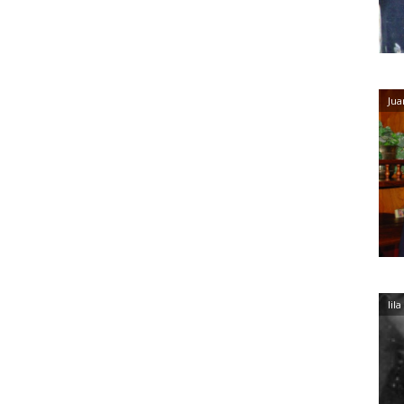
Jua
lil