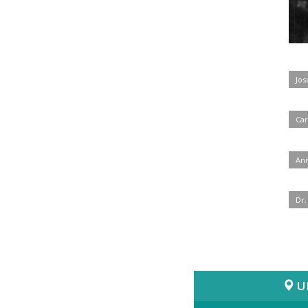
Jos
Car
Ann
Dr.
U