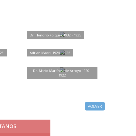
Dr. Honorio Folquer 1932 - 1935
928
Adrian Madril 1924 - 1926
Dr. Mario Martínez de Arroyo 1920 -
1922
VOLVER
TANOS