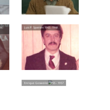
86 -
Luis P. Spairani 1965 -1968
Enrique Gosweiler 1955 - 1957