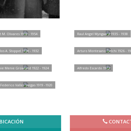
é M. Olivares 1938 - 1954
Raul Angel Wyngaard 1935 - 1938
los A. Stoppel 1928 - 1932
Arturo Montesano Delchi 1926 - 1
ie Menie Growland 1922 - 1924
Alfredo Escardo 1922
 Federico Valles Vargas 1919 -1920
BICACIÓN
CONTAC