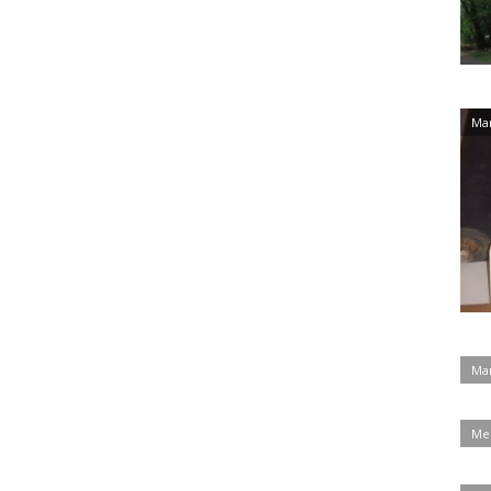
Man
Man
Mes