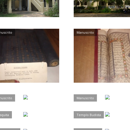
uscrito
Manuscrito
uscrito
Manuscrito
quita
Templo Budista