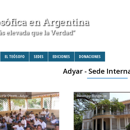
sófica en Argentina
ás elevada que la Verdad"
EL TEÓSOFO
SEDES
EDICIONES
DONACIONES
Adyar - Sede Intern
uela Olcott - Adyar
Blavatsky Bungalow