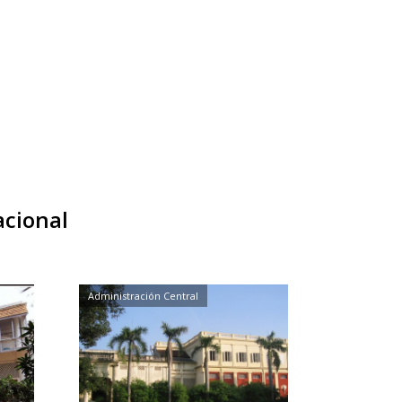
acional
Administración Central