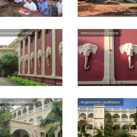
inistración Central
Administración Central
jamiento Leadbeater
Alojamiento Leadbeater