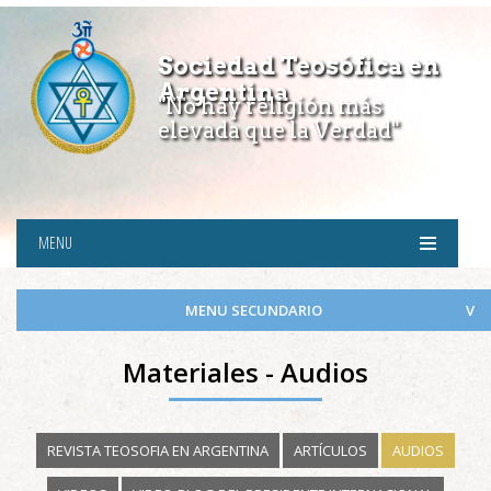
Sociedad Teosófica en
Argentina
"No hay religión más
elevada que la Verdad"
MENU
MENU SECUNDARIO
Materiales - Audios
REVISTA TEOSOFIA EN ARGENTINA
ARTÍCULOS
AUDIOS