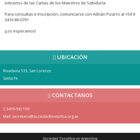
extractos de las Cartas de los Maestros de Sabiduría.
Para consultas e inscripción, comunicarse con Adrián Pizarro al +54 9
3416 89-0791
¡Los esperamos!
UBICACIÓN
Rivadavia 533, San Lorenzo
Santa Fe
CONTACTANOS
3476-581156
Mail:
secretaria@sociedadteosofica.org.ar
Sociedad Teosófica en Argentina